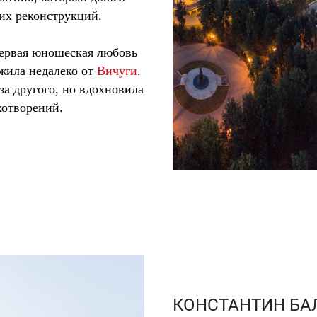
их реконструкций.
первая юношеская любовь
жила недалеко от
Вичуги
.
за другого, но вдохновила
хотворений.
КОНСТАНТИН БА