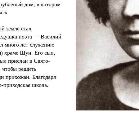
рубленый дом, в котором
вых.
й земле стал
едушка поэта — Василий
ал много лет служению
) храме Шуи. Его сын,
ыл прислан в Свято-
, чтобы решить
ди прихожан. Благодаря
о-приходская школа.