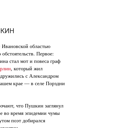
ШКИН
с Ивановской областью
о обстоятельств. Первое:
на стал мот и повеса граф
урлин
, который жил
одружились с Александром
нашем крае — в селе Порздни
лючают, что Пушкин заглянул
ое во время эпидемии чумы
утом поэт добирался