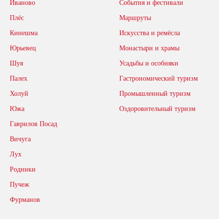
Иваново
События и фестивали
Плёс
Маршруты
Кинешма
Искусства и ремёсла
Юрьевец
Монастыри и храмы
Шуя
Усадьбы и особняки
Палех
Гастрономический туризм
Холуй
Промышленный туризм
Южа
Оздоровительный туризм
Гаврилов Посад
Вичуга
Лух
Родники
Пучеж
Фурманов