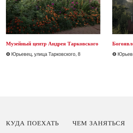
Музейный центр Андрея Тарковского
Богоявл
❽
Юрьевец, у
лица Тарковского, 8
❽
Юрьеве
КУДА ПОЕХАТЬ
ЧЕМ ЗАНЯТЬСЯ