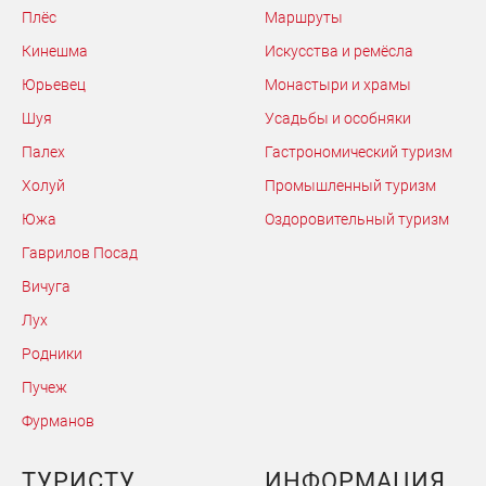
Плёс
Маршруты
Кинешма
Искусства и ремёсла
Юрьевец
Монастыри и храмы
Шуя
Усадьбы и особняки
Палех
Гастрономический туризм
Холуй
Промышленный туризм
Южа
Оздоровительный туризм
Гаврилов Посад
Вичуга
Лух
Родники
Пучеж
Фурманов
ТУРИСТУ
ИНФОРМАЦИЯ