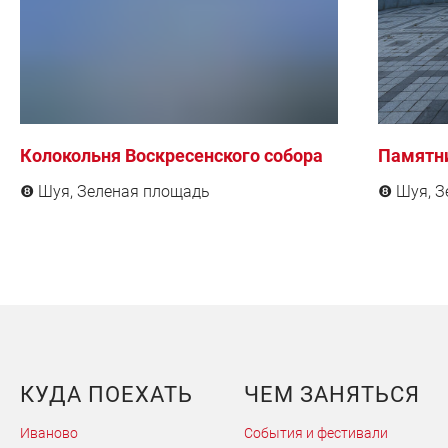
Колокольня Воскресенского собора
Памятни
Шуя,
Зеленая площадь
Шуя,
З
❽
❽
КУДА ПОЕХАТЬ
ЧЕМ ЗАНЯТЬСЯ
Иваново
События и фестивали