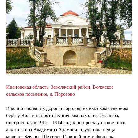
Ивановская область, Заволжский район, Волжское
сельское поселение, д. Порозово
Вдали от больших дорог и городов, на высоком северном
берегу Волги напротив Кинешмы находится усадьба,
построенная в 1912—1914 годах по проекту столичного
архитектора Владимира Адамовича, ученика певца
модерна Федора Шехтеля. Главный дом и флигель,