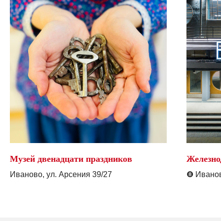
Музей двенадцати праздников
Железно
Иваново, ул. Арсения 39/27
❽
Иванов