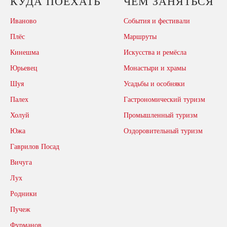
КУДА ПОЕХАТЬ
ЧЕМ ЗАНЯТЬСЯ
Иваново
События и фестивали
Плёс
Маршруты
Кинешма
Искусства и ремёсла
Юрьевец
Монастыри и храмы
Шуя
Усадьбы и особняки
Палех
Гастрономический туризм
Холуй
Промышленный туризм
Южа
Оздоровительный туризм
Гаврилов Посад
Вичуга
Лух
Родники
Пучеж
Фурманов