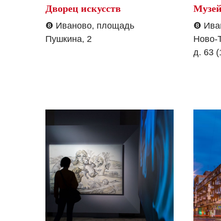
Дворец искусств
Музей
❽
Иваново, площадь
❽
Ива
Пушкина, 2
Ново-Т
д. 63 