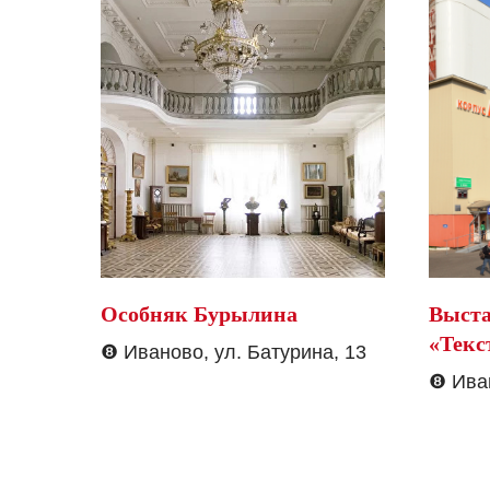
Особняк Бурылина
Выста
«Текс
❽
Иваново, ул. Батурина, 13
❽
Ива