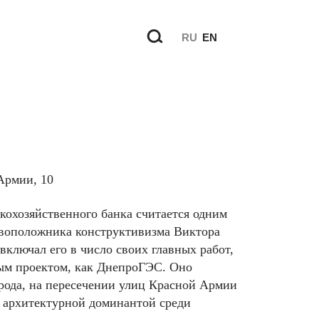
RU
EN
Армии, 10
кохозяйственного банка считается одним
воположника конструктивизма Виктора
включал его в число своих главных работ,
ым проектом, как ДнепроГЭС. Оно
орода, на пересечении улиц Красной Армии
я архитектурной доминантой среди