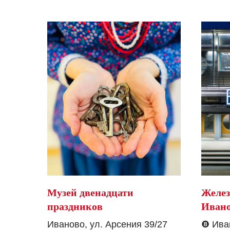
Музей двенадцати
Желез
праздников
Иван
Иваново, ул. Арсения 39/27
❽
Ива