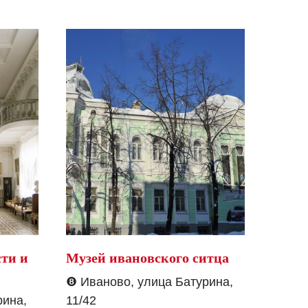
ти и
Музей ивановского ситца
❽
Иваново, улица Батурина,
рина,
11/42