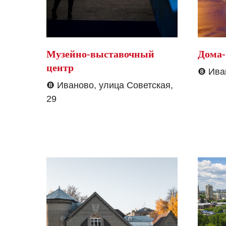
Музейно-выставочный
Дома
центр
❽
Ива
❽
Иваново, улица Советская,
29