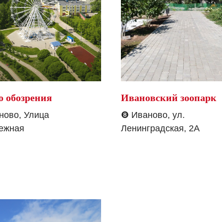
о обозрения
Ивановский зоопарк
ово, Улица
❽
Иваново, ул.
ежная
Ленинградская, 2А