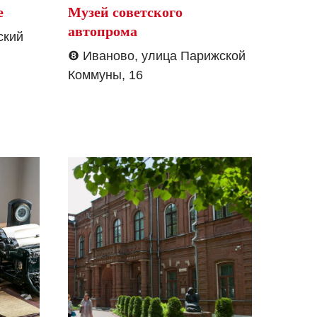
е
Музей советского
автопрома
ский
❽
Иваново, улица Парижской
Коммуны, 16