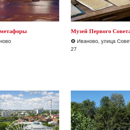
-метафоры
Музей Первого Совет
ново
❽
Иваново, улица Совет
27