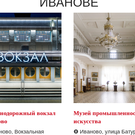
ИВАНОВЕ
нодорожный вокзал
Музей промышленнос
ово
искусства
ново, Вокзальная
❽
Иваново, улица Бату