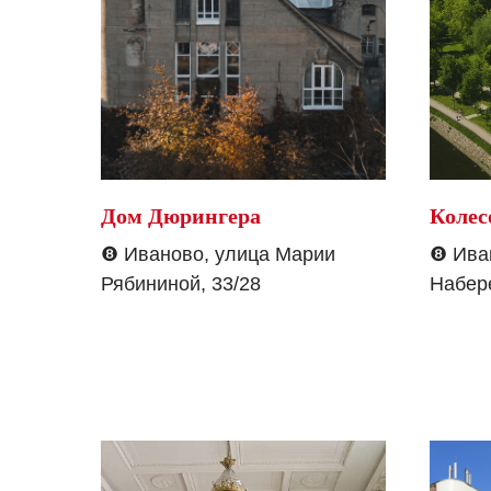
Дом Дюрингера
Колес
❽
Иваново, улица Марии
❽
Иван
Рябининой, 33/28
Набер