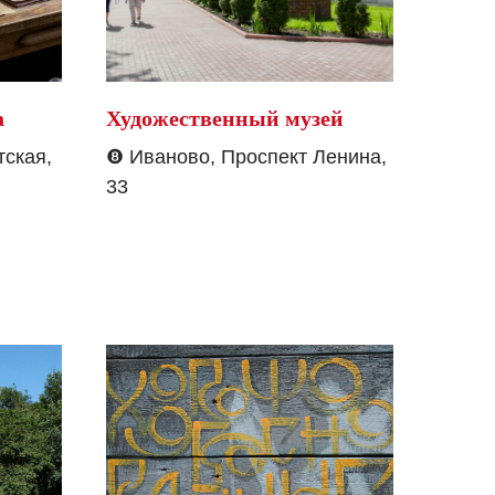
а
Художественный музей
ская,
❽
Иваново, Проспект Ленина,
33