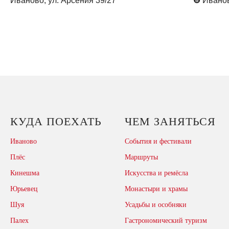
Иваново, ул. Арсения 39/27
❽
Иванов
КУДА ПОЕХАТЬ
ЧЕМ ЗАНЯТЬСЯ
Иваново
События и фестивали
Плёс
Маршруты
Кинешма
Искусства и ремёсла
Юрьевец
Монастыри и храмы
Шуя
Усадьбы и особняки
Палех
Гастрономический туризм