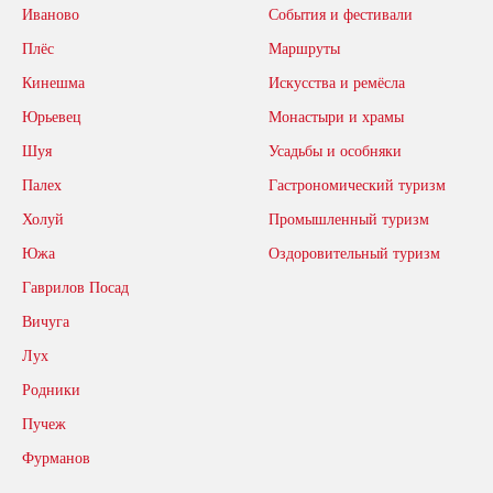
Иваново
События и фестивали
Плёс
Маршруты
Кинешма
Искусства и ремёсла
Юрьевец
Монастыри и храмы
Шуя
Усадьбы и особняки
Палех
Гастрономический туризм
Холуй
Промышленный туризм
Южа
Оздоровительный туризм
Гаврилов Посад
Вичуга
Лух
Родники
Пучеж
Фурманов