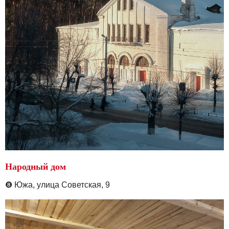
Народный дом
❽
Южа, у
лица Советская, 9