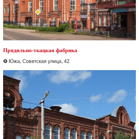
Прядильно-ткацкая фабрика
❽
Южа,
Советская улица, 42