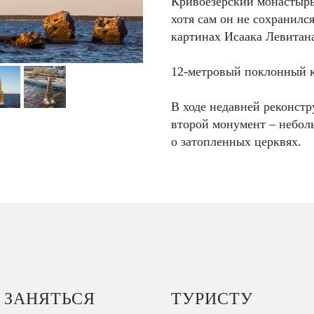
Кривоезерский монастырь
хотя сам он не сохранилс
картинах Исаака Левитан
12-метровый поклонный к
В ходе недавней реконстр
второй монумент – небол
о затопленных церквях.
 ЗАНЯТЬСЯ
ТУРИСТУ