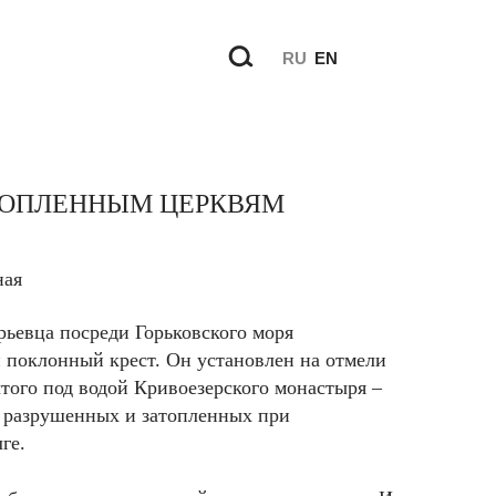
RU
EN
ТОПЛЕННЫМ ЦЕРКВЯМ
ная
рьевца посреди Горьковского моря
 поклонный крест. Он установлен на отмели
ытого под водой Кривоезерского монастыря –
, разрушенных и затопленных при
ге.