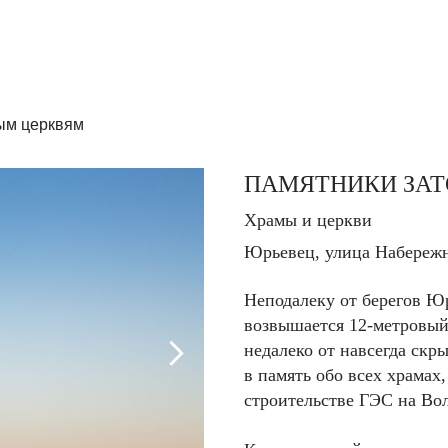
ым церквям
ПАМЯТНИКИ ЗА
Храмы и церкви
Юрьевец, у
лица Набереж
Неподалеку от берегов Ю
возвышается 12-метровый
недалеко от навсегда скр
в память обо всех храмах
строительстве ГЭС на Вол