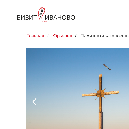
Главная
/
Юрьевец
/
Памятники затопленн