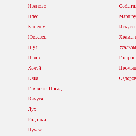
Иваново
События
Плёс
Маршр
Кинешма
Искусст
Юрьевец
Храмы 
Шуя
Усадьбы
Палех
Гастрон
Холуй
Промыш
Южа
Оздоро
Гаврилов Посад
Вичуга
Лух
Родники
Пучеж