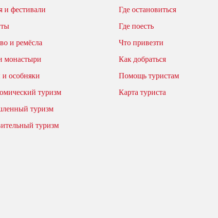
 и фестивали
Где остановиться
уты
Где поесть
во и ремёсла
Что привезти
и монастыри
Как добраться
 и особняки
Помощь туристам
омический туризм
Карта туриста
ленный туризм
вительный туризм