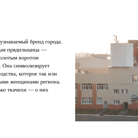
знаваемый бренд города.
ящая прядильщица —
золотым воротом
. Она символизирует
одства, которое так или
ными женщинами региона.
ько ткачихи — о них