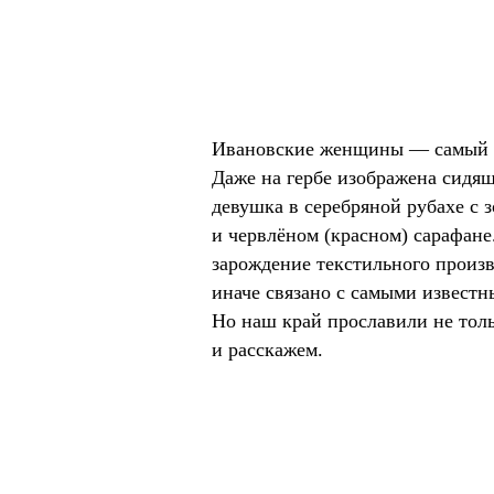
Ивановские женщины — самый у
Даже на гербе изображена сид
девушка в серебряной рубахе с 
и червлёном (красном) сарафане
зарождение текстильного произв
иначе связано с самыми извест
Но наш край прославили не тол
и расскажем.