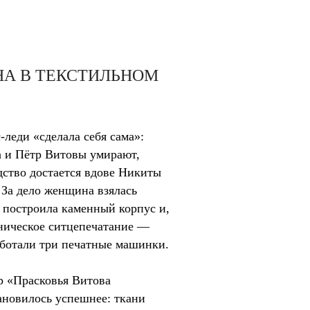
А В ТЕКСТИЛЬНОМ
-леди «сделала себя сама»:
а и Пётр Витовы умирают,
дство достается вдове Никиты
 За дело женщина взялась
, построила каменный корпус и,
аническое ситцепечатание —
аботали три печатные машинки.
р «Прасковья Витова
ановилось успешнее: ткани