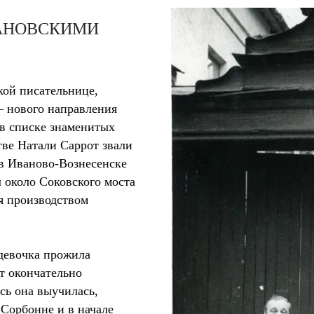
АНОВСКИМИ
кой писательнице,
 нового направления
 в списке знаменитых
ве Натали Саррот звали
 в Иваново-Вознесенске
л около Соковского моста
я производством
 девочка прожила
ет окончательно
сь она выучилась,
Сорбонне и в начале