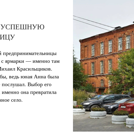
В УСПЕШНУЮ
НИЦУ
ой предпринимательницы
 с ярмарки — именно там
Михаил Красильщиков.
ьбы, ведь юная Анна была
е послушал. Выбор его
х именно она превратила
ное село.