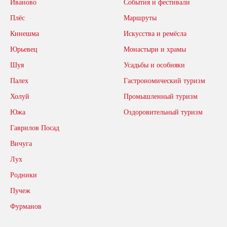
Иваново
События и фестивали
Плёс
Маршруты
Кинешма
Искусства и ремёсла
Юрьевец
Монастыри и храмы
Шуя
Усадьбы и особняки
Палех
Гастрономический туризм
Холуй
Промышленный туризм
Южа
Оздоровительный туризм
Гаврилов Посад
Вичуга
Лух
Родники
Пучеж
Фурманов