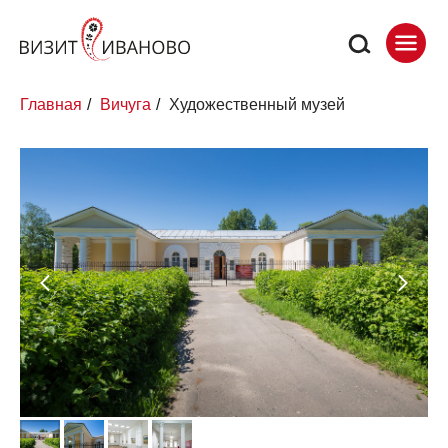
Главная
/
Вичуга
/
Художественный музей