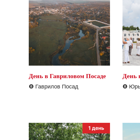
День в Гавриловом Посаде
День 
❽
Гаврилов Посад
❽
Юрь