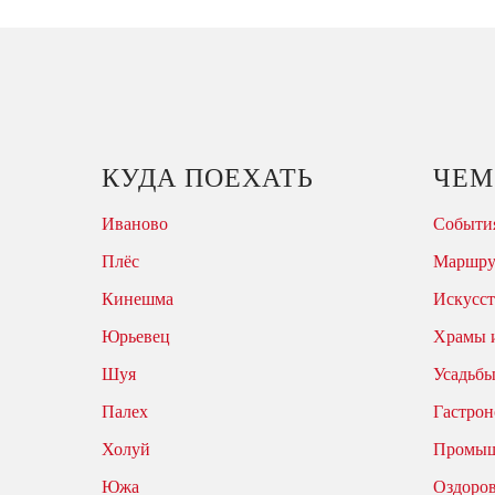
КУДА ПОЕХАТЬ
ЧЕМ
Иваново
События
Плёс
Маршр
Кинешма
Искусст
Юрьевец
Храмы 
Шуя
Усадьбы
Палех
Гастрон
Холуй
Промыш
Южа
Оздоро