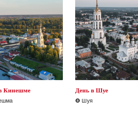
в Кинешме
День в Шуе
ешма
❽
Шуя