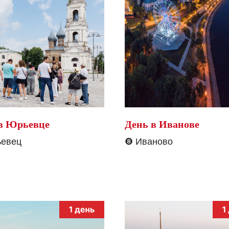
в Юрьевце
День в Иванове
евец
❽
Иваново