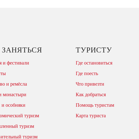
 ЗАНЯТЬСЯ
ТУРИСТУ
 и фестивали
Где остановиться
уты
Где поесть
во и ремёсла
Что привезти
и монастыри
Как добраться
 и особняки
Помощь туристам
омический туризм
Карта туриста
ленный туризм
вительный туризм