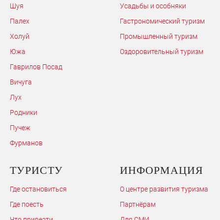
Шуя
Усадьбы и особняки
Палех
Гастрономический туризм
Холуй
Промышленный туризм
Южа
Оздоровительный туризм
Гаврилов Посад
Вичуга
Лух
Родники
Пучеж
Фурманов
ТУРИСТУ
ИНФОРМАЦИЯ
Где остановиться
О центре развития туризма
Где поесть
Партнёрам
Что привезти
Для СМИ