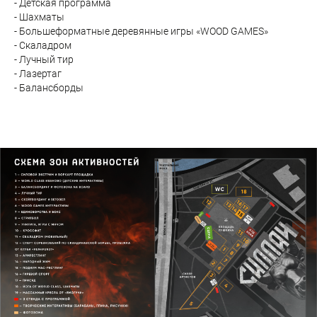
- Детская программа
- Шахматы
- Большеформатные деревянные игры «WOOD GAMES»
- Скаладром
- Лучный тир
- Лазертаг
- Балансборды