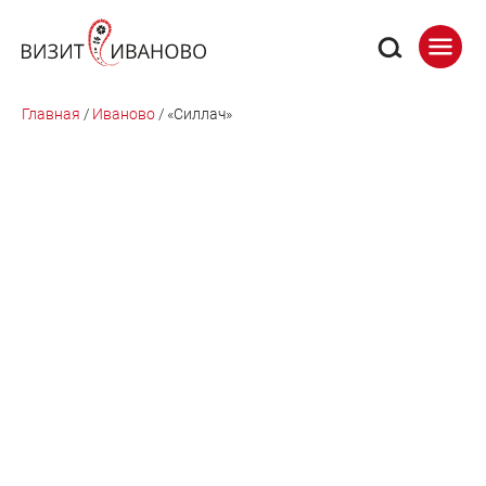
Главная
/
Иваново
/
«Силлач»