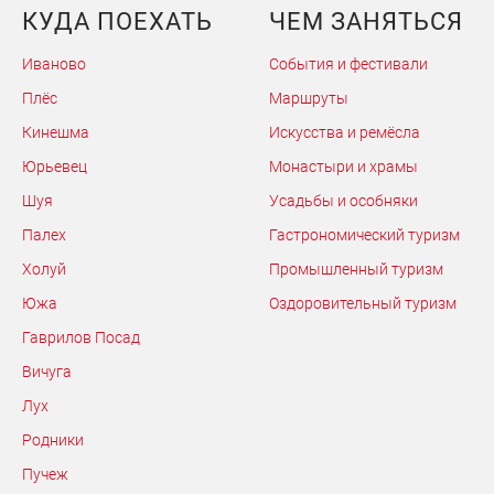
КУДА ПОЕХАТЬ
ЧЕМ ЗАНЯТЬСЯ
Иваново
События и фестивали
Плёс
Маршруты
Кинешма
Искусства и ремёсла
Юрьевец
Монастыри и храмы
Шуя
Усадьбы и особняки
Палех
Гастрономический туризм
Холуй
Промышленный туризм
Южа
Оздоровительный туризм
Гаврилов Посад
Вичуга
Лух
Родники
Пучеж