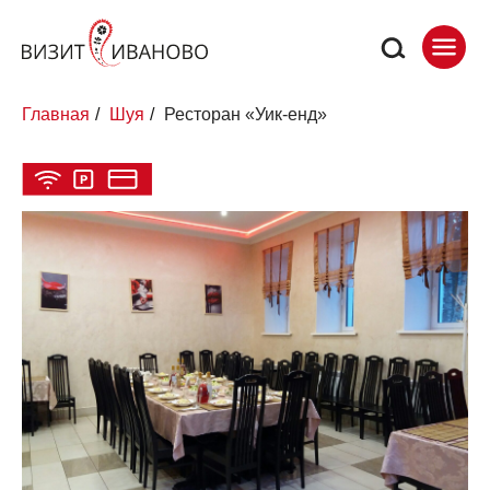
Главная
/
Шуя
/
Ресторан «Уик-енд»