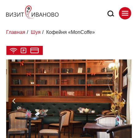
Главная
/
Шуя
/
Кофейня «MonCoffe»