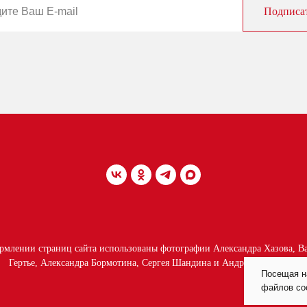
Подписа
рмлении страниц сайта использованы фотографии Александра Хазова, В
Гертье, Александра Бормотина, Сергея Шандина и Андрея Сафонова.
Посещая н
файлов coo