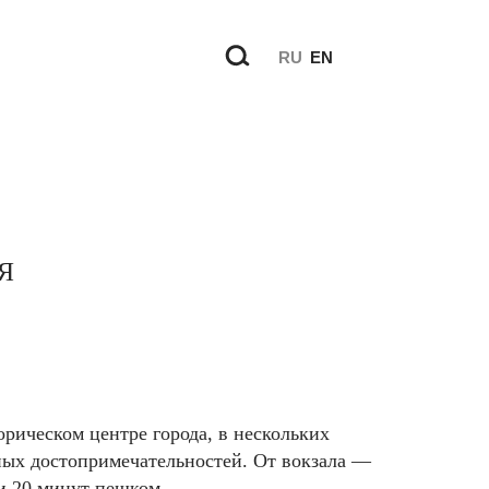
RU
EN
Я
рическом центре города, в нескольких
ных достопримечательностей. От вокзала —
и 20 минут пешком.