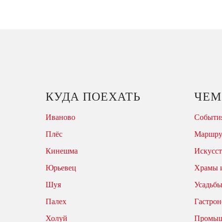
КУДА ПОЕХАТЬ
ЧЕМ
Иваново
События
Плёс
Маршр
Кинешма
Искусст
Юрьевец
Храмы 
Шуя
Усадьбы
Палех
Гастрон
Холуй
Промыш