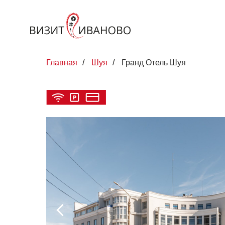
Главная
/
Шуя
/
Гранд Отель Шуя