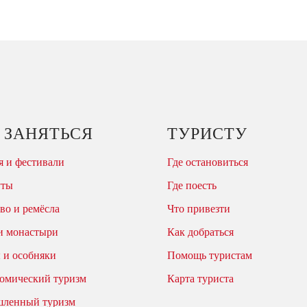
 ЗАНЯТЬСЯ
ТУРИСТУ
 и фестивали
Где остановиться
уты
Где поесть
во и ремёсла
Что привезти
и монастыри
Как добраться
 и особняки
Помощь туристам
омический туризм
Карта туриста
ленный туризм