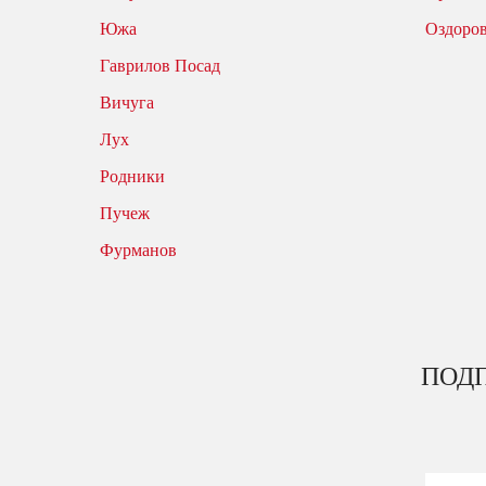
Южа
Оздоро
Гаврилов Посад
Вичуга
Лух
Родники
Пучеж
Фурманов
ПОДП