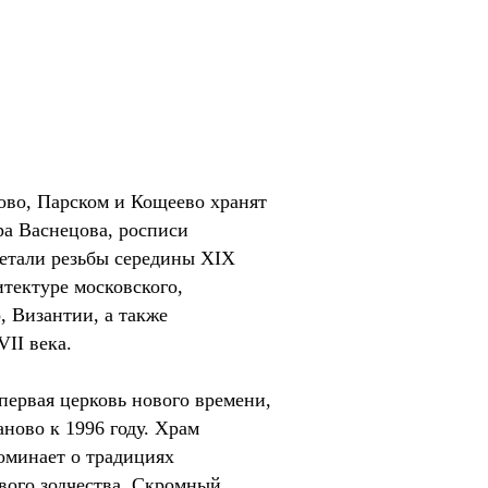
ово, Парском и Кощеево хранят
ра Васнецова, росписи
етали резьбы середины XIX
итектуре московского,
, Византии, а также
II века.
первая церковь нового времени,
ново к 1996 году. Храм
оминает о традициях
вого зодчества. Скромный