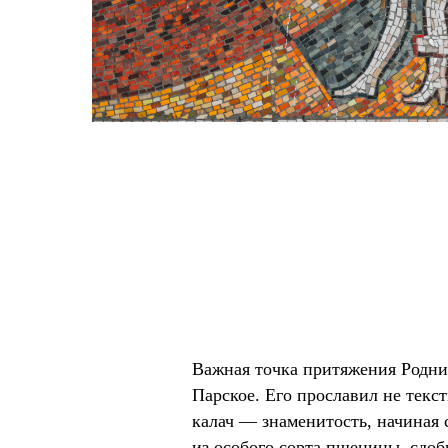
Важная точка притяжения Родни
Парское. Его прославил не текст
калач — знаменитость, начиная 
из особого сорта пшеницы, сдобн