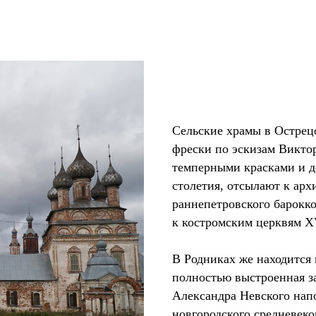
Сельские храмы в Острец
фрески по эскизам Викто
темперными красками и д
столетия, отсылают к арх
раннепетровского барокко
к костромским церквям XV
В Родниках же находится 
полностью выстроенная за
Александра Невского нап
новгородского средневеко