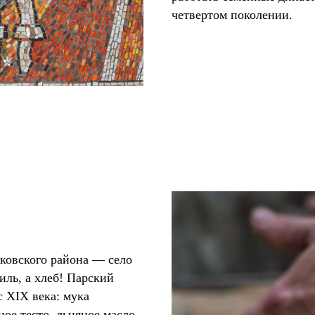
четвертом поколении.
ковского района — село
иль, а хлеб! Парский
с XIX века: мука
ое тесто, льняное масло,