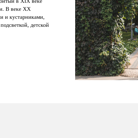
збитый в XIX веке
. В веке XX
и и кустарниками,
подсветкой, детской