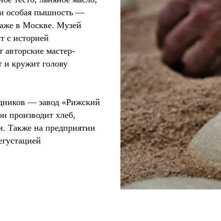
 и особая пышность —
даже в Москве. Музей
т с историей
 авторские мастер-
т и кружит голову
одников — завод «Рижский
он производит хлеб,
и. Также на предприятии
дегустацией