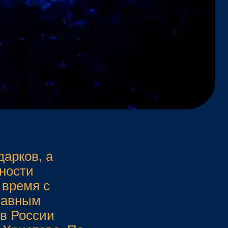
о. По
руется
плом,