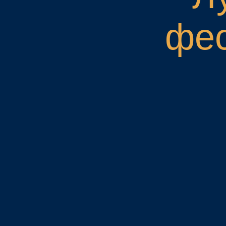
каникулы —
время чуде