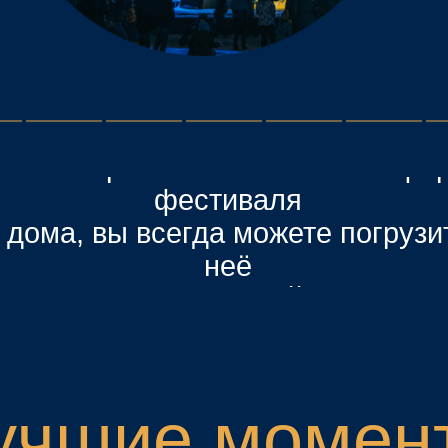
а, вы всегда можете погрузиться в
неё
на нашем сайте.
чшие моменты
иваля «Русско
Рождество»