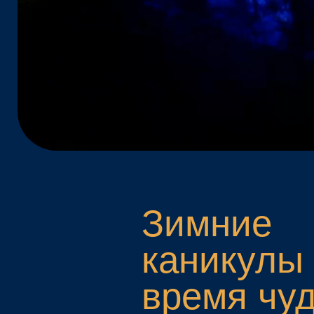
Зимние
каникулы —
время чуде