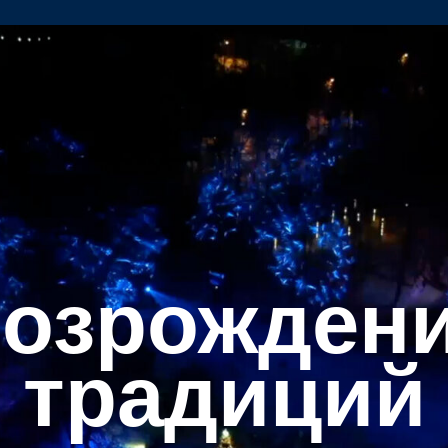
зрождение
традиций
5 – 9 января