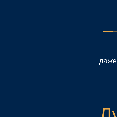
даже дом
Лу
фест
Зимние