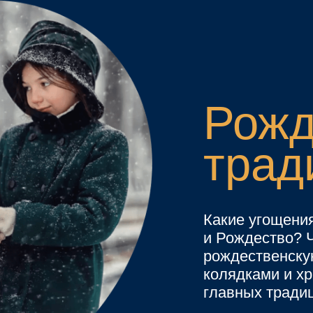
колядками и христослави
главных традициях празд
О традициях
валю