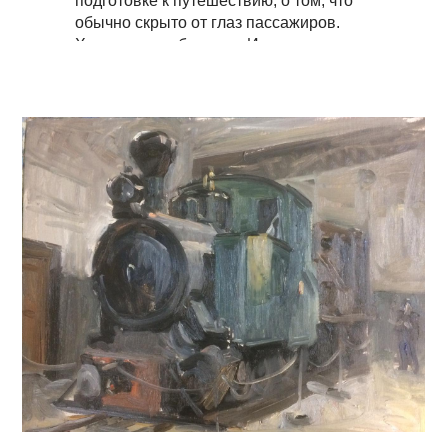
подготовке к путешествию, о том, что
обычно скрыто от глаз пассажиров.
Художники работали в Иванове и
Ярославле, искали сюжеты и делали
зарисовки с натуры в цехах, посетили
депо, сортировочную горку и
мастерские.