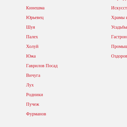
Кинешма
Искусст
Юрьевец
Храмы 
Шуя
Усадьбы
Палех
Гастрон
Холуй
Промыш
Южа
Оздоро
Гаврилов Посад
Вичуга
Лух
Родники
Пучеж
Фурманов