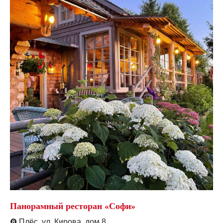
Панорамный ресторан «Софи»
❽
Плёс, ул. Кирова, дом 8