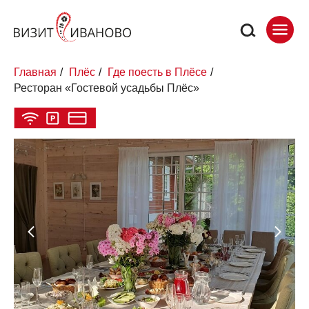
Главная
/
Плёс
/
Где поесть в Плёсе
/
Ресторан «Гостевой усадьбы Плёс»