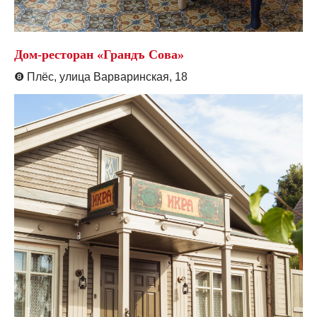
Дом-ресторан «Грандъ Сова»
❽
Плёс, улица Варваринская, 18