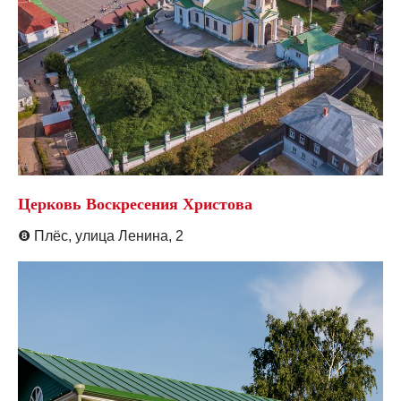
Церковь Воскресения Христова
❽
Плёс, у
лица Ленина, 2