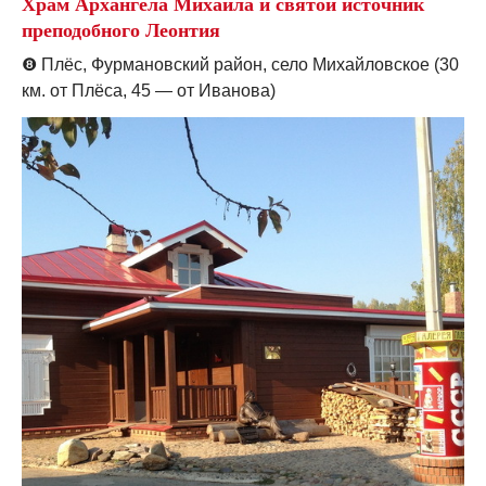
Храм Архангела Михаила и святой источник
преподобного Леонтия
❽
Плёс, Фурмановский район, село Михайловское (30
км. от Плёса, 45 — от Иванова)