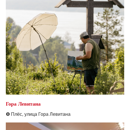
Гора Левитана
❽
Плёс, у
лица Гора Левитана