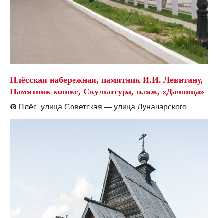
Плёсская набережная, памятник И.И. Левитану,
Памятник кошке, Скульптура, пляж, «Дачница»
❽
Плёс, улица Советская — улица Луначарского