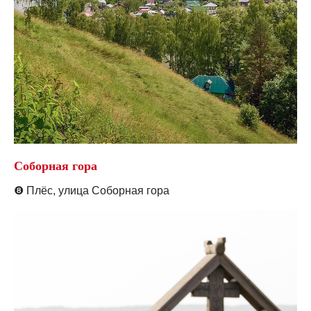
Соборная гора
❽
Плёс, у
лица Соборная гора