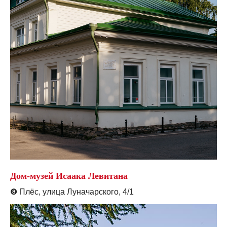
Дом-музей Исаака Левитана
❽
Плёс, улица Луначарского, 4/1