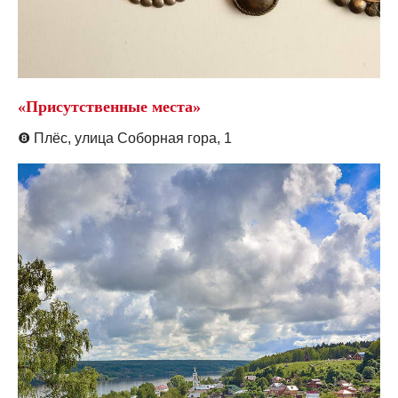
«Присутственные места»
❽
Плёс, у
лица Соборная гора, 1