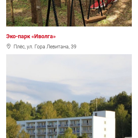
Эко-парк «Иволга»
❽
Плёс, ул. Гора Левитана, 39