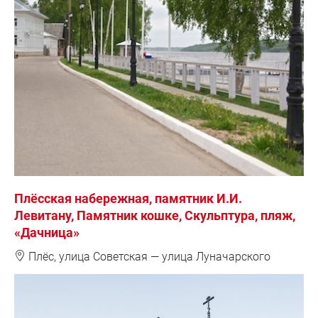
Плёсская набережная, памятник И.И.
Левитану, Памятник кошке, Скульптура, пляж,
«Дачница»
❽
Плёс, улица Советская — улица Луначарского