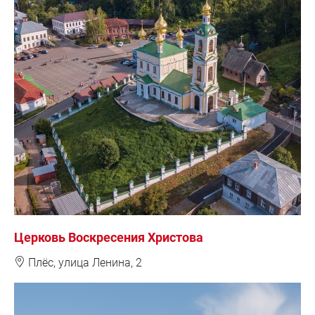
Церковь Воскресения Христова
❽
Плёс, у
лица Ленина, 2