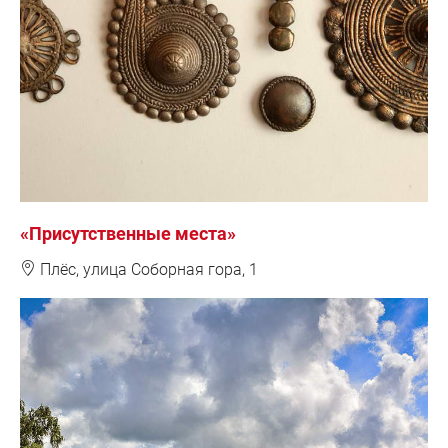
«Присутственные места»
❽
Плёс, у
лица Соборная гора, 1