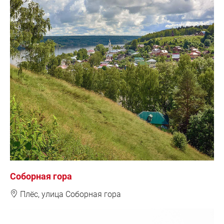
Соборная гора
❽
Плёс, у
лица Соборная гора