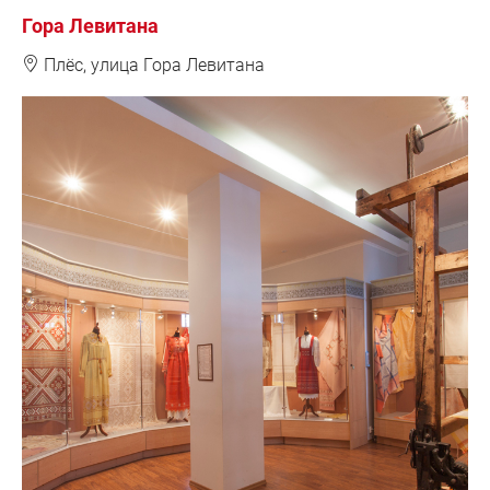
Гора Левитана
❽
Плёс, у
лица Гора Левитана