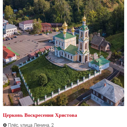
Церковь Воскресения Христова
Плёс, у
лица Ленина, 2
❽