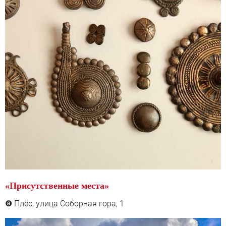
«Присутственные места»
Плёс, у
лица Соборная гора, 1
❽