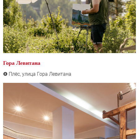
Гора Левитана
Плёс, у
лица Гора Левитана
❽