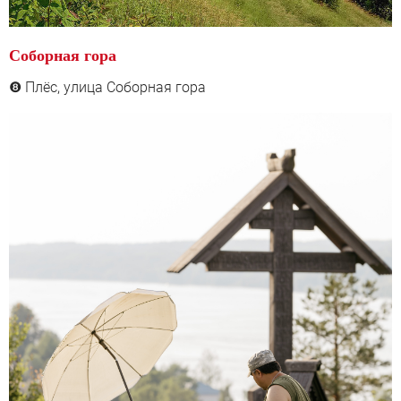
Соборная гора
Плёс, у
лица Соборная гора
❽