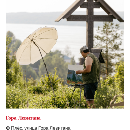
Гора Левитана
❽
Плёс, у
лица Гора Левитана