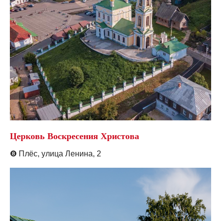
Церковь Воскресения Христова
❽
Плёс, у
лица Ленина, 2