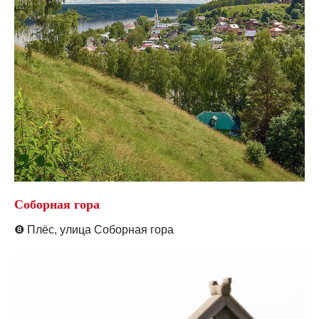
Соборная гора
❽
Плёс, у
лица Соборная гора