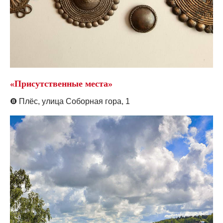
«Присутственные места»
❽
Плёс, у
лица Соборная гора, 1