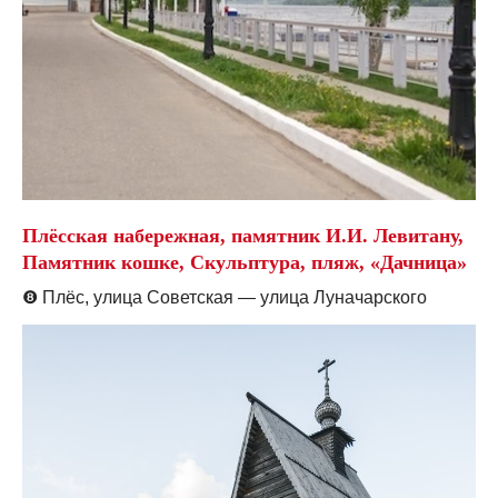
Плёсская набережная, памятник И.И. Левитану,
Памятник кошке, Скульптура, пляж, «Дачница»
❽
Плёс, улица Советская — улица Луначарского