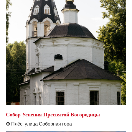
Собор Успения Пресвятой Богородицы
❽
Плёс, улица Соборная гора