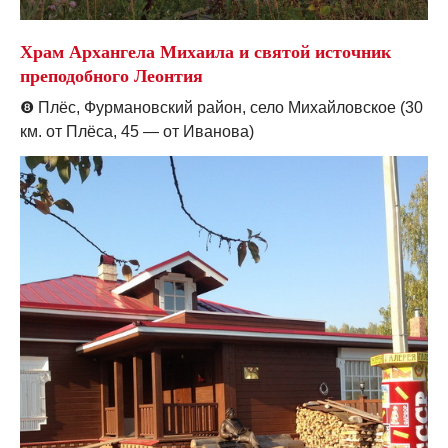
Храм Архангела Михаила и святой источник
преподобного Леонтия
❽
Плёс, Фурмановский район, село Михайловское (30
км. от Плёса, 45 — от Иванова)