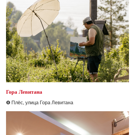
Гора Левитана
❽
Плёс, у
лица Гора Левитана