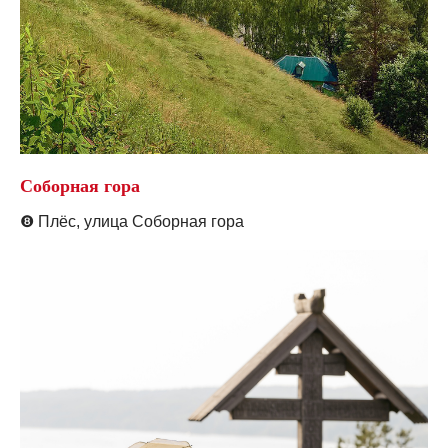
Соборная гора
❽
Плёс, у
лица Соборная гора