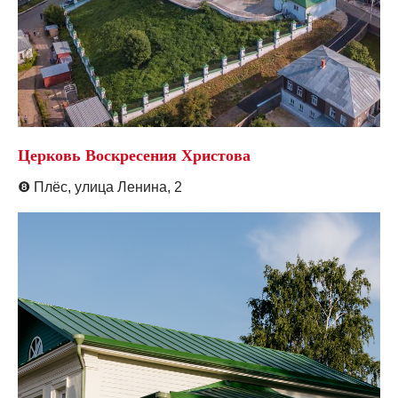
Церковь Воскресения Христова
❽
Плёс, у
лица Ленина, 2