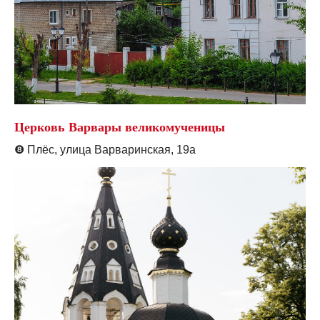
Церковь Варвары великомученицы
❽
Плёс, улица Варваринская, 19а