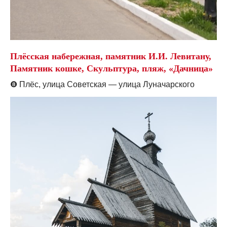
Плёсская набережная, памятник И.И. Левитану,
Памятник кошке, Скульптура, пляж, «Дачница»
❽
Плёс, улица Советская — улица Луначарского