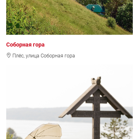
Соборная гора
❽
Плёс, у
лица Соборная гора