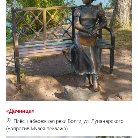
«Дачница»
❽
Плёс, набережная реки Волги, ул. Луначарского
(напротив Музея пейзажа)