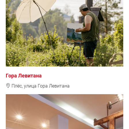
Гора Левитана
❽
Плёс, у
лица Гора Левитана