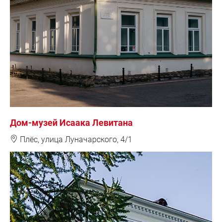
Дом-музей Исаака Левитана
❽
Плёс, улица Луначарского, 4/1