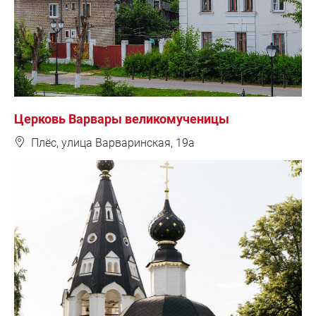
Церковь Варвары великомученицы
❽
Плёс, улица Варваринская, 19а