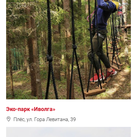
Эко-парк «Иволга»
❽
Плёс, ул. Гора Левитана, 39