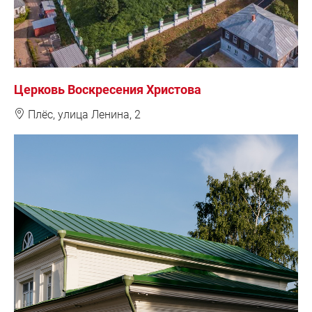
Церковь Воскресения Христова
❽
Плёс, у
лица Ленина, 2