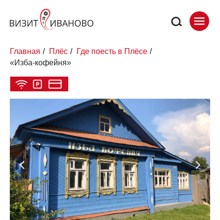
Главная
/
Плёс
/
Где поесть в Плёсе
/
«Изба-кофейня»