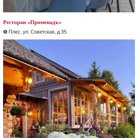
Ресторан «Променадъ»
❽
Плес, ул. Советская, д.35