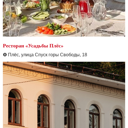
Ресторан «Усадьбы Плёс»
❽
Плёс, улица Спуск горы Свободы, 18