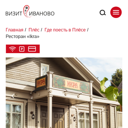
Главная
/
Плёс
/
Где поесть в Плёсе
/
Ресторан «Ikra»