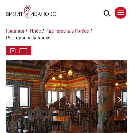
Главная
/
Плёс
/
Где поесть в Плёсе
/
Ресторан «Чугунок»