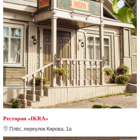
Ресторан «IKRA»
❽
Плёс, переулок Кирова, 1а