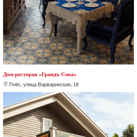
Дом-ресторан «Грандъ Сова»
❽
Плёс, улица Варваринская, 18