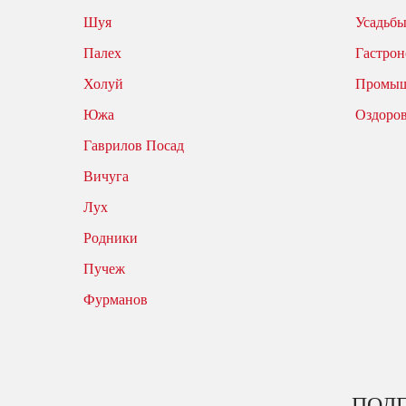
Шуя
Усадьбы
Палех
Гастрон
Холуй
Промыш
Южа
Оздоро
Гаврилов Посад
Вичуга
Лух
Родники
Пучеж
Фурманов
ПОДП