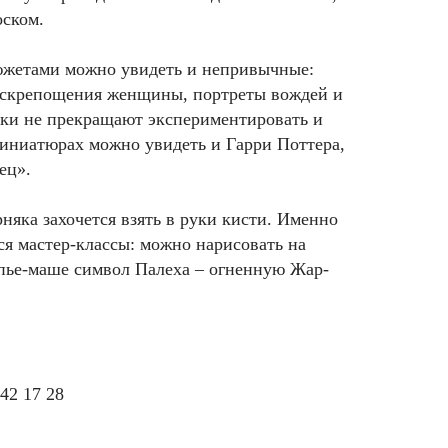
ском.
южетами можно увидеть и непривычные:
аскрепощения женщины, портреты вождей и
ки не прекращают экспериментировать и
миниатюрах можно увидеть и Гарри Поттера,
ец».
няка захочется взять в руки кисти. Именно
ся мастер-классы: можно нарисовать на
пье-маше символ Палеха – огненную Жар-
42 17 28