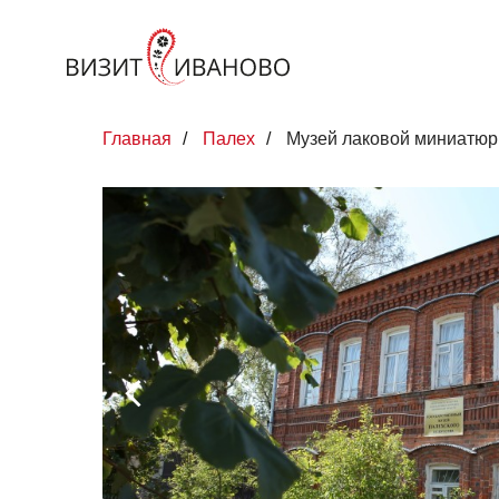
Главная
/
Палех
/
Музей лаковой миниатю