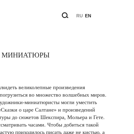
RU
EN
Й МИНИАТЮРЫ
 увидеть великолепные произведения
 погрузиться во множество волшебных миров.
художники-миниатюристы могли уместить
«Сказки о царе Салтане» и произведений
атуры до сюжетов Шекспира, Мольера и Гете.
сматривать часами. Чтобы добиться такой
частую приходилось писать даже не кистью, а