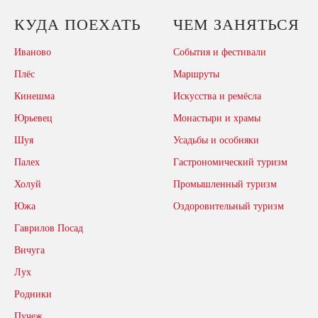
КУДА ПОЕХАТЬ
ЧЕМ ЗАНЯТЬСЯ
Иваново
События и фестивали
Плёс
Маршруты
Кинешма
Искусства и ремёсла
Юрьевец
Монастыри и храмы
Шуя
Усадьбы и особняки
Палех
Гастрономический туризм
Холуй
Промышленный туризм
Южа
Оздоровительный туризм
Гаврилов Посад
Вичуга
Лух
Родники
Пучеж