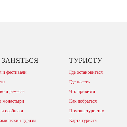
 ЗАНЯТЬСЯ
ТУРИСТУ
 и фестивали
Где остановиться
уты
Где поесть
во и ремёсла
Что привезти
и монастыри
Как добраться
 и особняки
Помощь туристам
омический туризм
Карта туриста