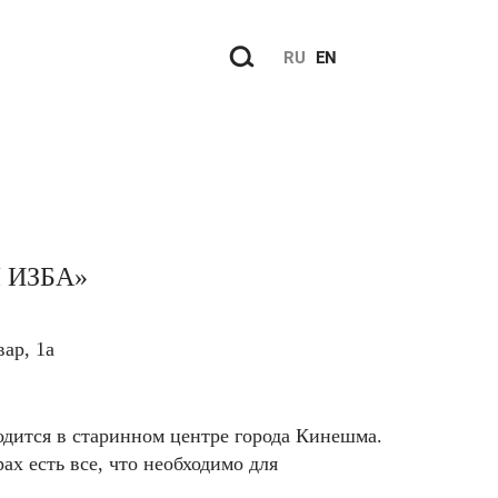
RU
EN
 ИЗБА»
ар, 1а
одится в старинном центре города Кинешма.
х есть все, что необходимо для