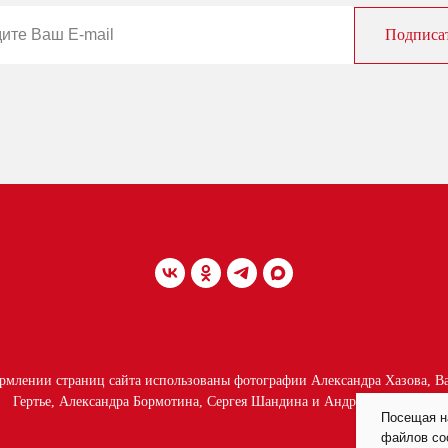
Подписа
рмлении страниц сайта использованы фотографии Александра Хазова, В
Гертье, Александра Бормотина, Сергея Шандина и Андрея Сафонова.
Посещая н
файлов coo