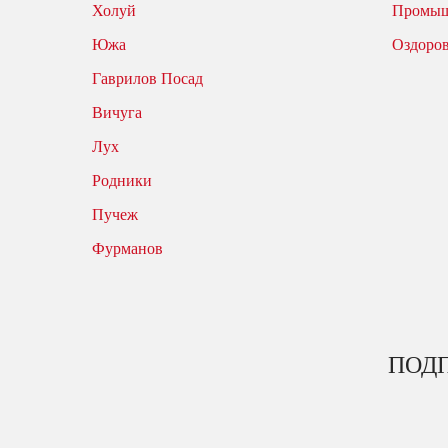
Холуй
Промыш
Южа
Оздоро
Гаврилов Посад
Вичуга
Лух
Родники
Пучеж
Фурманов
ПОДП