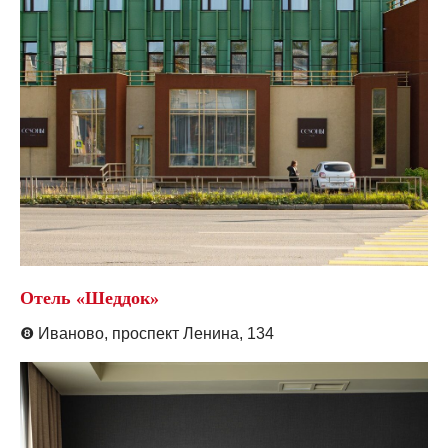
Отель «Шеддок»
❽
Иваново,
проспект Ленина, 134