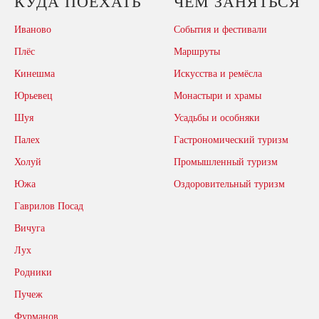
КУДА ПОЕХАТЬ
ЧЕМ ЗАНЯТЬСЯ
Иваново
События и фестивали
Плёс
Маршруты
Кинешма
Искусства и ремёсла
Юрьевец
Монастыри и храмы
Шуя
Усадьбы и особняки
Палех
Гастрономический туризм
Холуй
Промышленный туризм
Южа
Оздоровительный туризм
Гаврилов Посад
Вичуга
Лух
Родники
Пучеж
Фурманов