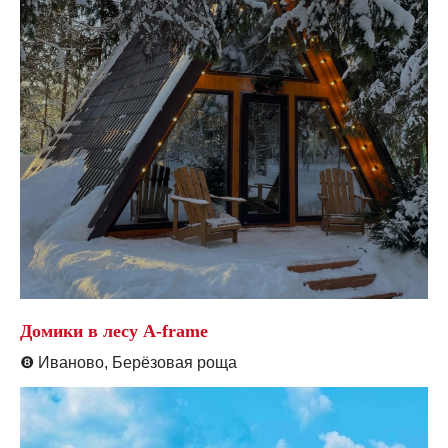
Домики в лесу A-frame
❽
Иваново, Берёзовая роща