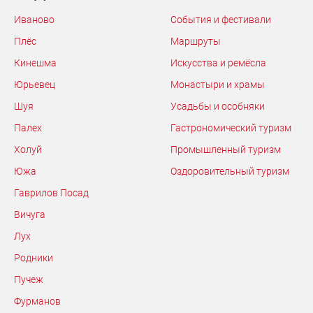
Иваново
События и фестивали
Плёс
Маршруты
Кинешма
Искусства и ремёсла
Юрьевец
Монастыри и храмы
Шуя
Усадьбы и особняки
Палех
Гастрономический туризм
Холуй
Промышленный туризм
Южа
Оздоровительный туризм
Гаврилов Посад
Вичуга
Лух
Родники
Пучеж
Фурманов