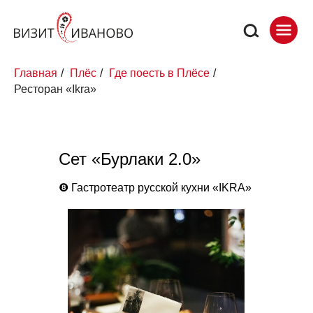
Главная
/
Плёс
/
Где поесть в Плёсе
/
Ресторан «Ikra»
Сет «Бурлаки 2.0»
❽
Гастротеатр русской кухни «IKRA»