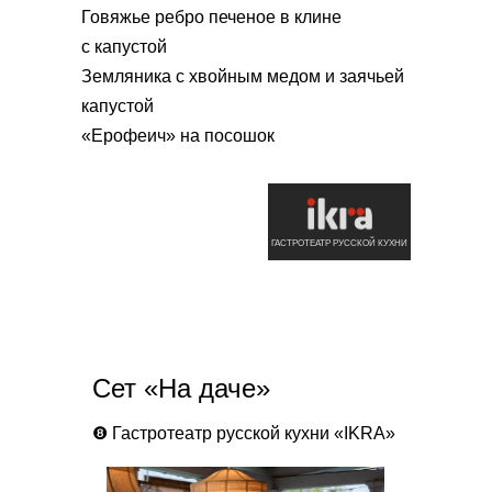
Говяжье ребро печеное в клине
с капустой
Земляника с хвойным медом и заячьей
капустой
«Ерофеич» на посошок
ГАСТРОТЕАТР РУССКОЙ КУХНИ
Сет «На даче»
❽
Гастротеатр русской кухни «IKRA»