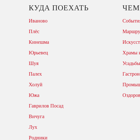
КУДА ПОЕХАТЬ
ЧЕМ
Иваново
События
Плёс
Маршр
Кинешма
Искусст
Юрьевец
Храмы 
Шуя
Усадьбы
Палех
Гастрон
Холуй
Промыш
Южа
Оздоро
Гаврилов Посад
Вичуга
Лух
Родники