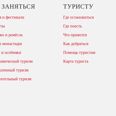
 ЗАНЯТЬСЯ
ТУРИСТУ
 и фестивали
Где остановиться
уты
Где поесть
во и ремёсла
Что привезти
и монастыри
Как добраться
 и особняки
Помощь туристам
омический туризм
Карта туриста
ленный туризм
вительный туризм