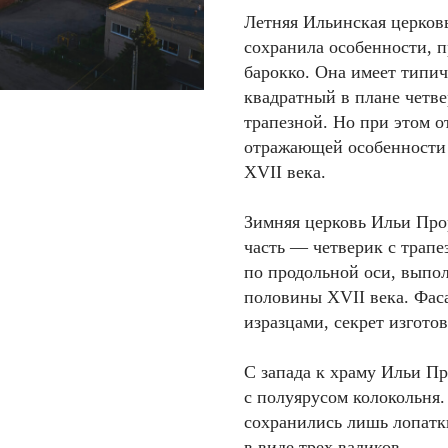
Летняя Ильинская церков
сохранила особенности, 
барокко. Она имеет типич
квадратный в плане четв
трапезной. Но при этом 
отражающей особенности 
XVII века.
Зимняя церковь Ильи Про
часть — четверик с трап
по продольной оси, выпо
половины XVII века. Фа
изразцами, секрет изготов
С запада к храму Ильи П
с полуярусом колокольня.
сохранились лишь лопатки
в виде трех валиков.