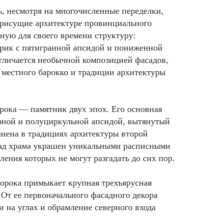
ь, несмотря на многочисленные переделки,
присущие архитектуре провинциального
ную для своего времени структуру:
ерик с пятигранной апсидой и пониженной
отличается необычной композицией фасадов,
местного барокко и традиции архитектуры
рока — памятник двух эпох. Его основная
езной и полуциркульной апсидой, вытянутый
лнена в традициях архитектуры второй
сад храма украшен уникальными расписными
ления которых не могут разгадать до сих пор.
ророка примыкает крупная трехъярусная
 От ее первоначального фасадного декора
 на углах и обрамление северного входа