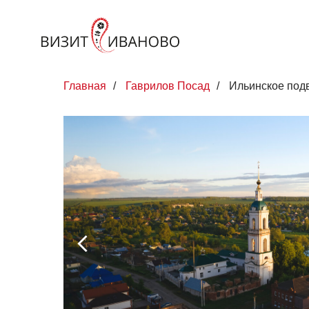
Главная
/
Гаврилов Посад
/
Ильинское под