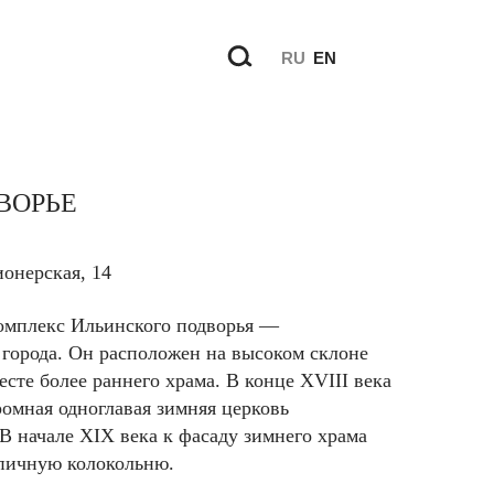
RU
EN
ВОРЬЕ
ионерская
, 14
мплекс Ильинского подворья —
 города. Он расположен на высоком склоне
есте более раннего храма. В конце XVIII века
омная одноглавая зимняя церковь
В начале XIX века к фасаду зимнего храма
пичную колокольню.