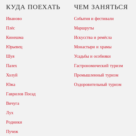
КУДА ПОЕХАТЬ
ЧЕМ ЗАНЯТЬСЯ
Иваново
События и фестивали
Плёс
Маршруты
Кинешма
Искусства и ремёсла
Юрьевец
Монастыри и храмы
Шуя
Усадьбы и особняки
Палех
Гастрономический туризм
Холуй
Промышленный туризм
Южа
Оздоровительный туризм
Гаврилов Посад
Вичуга
Лух
Родники
Пучеж