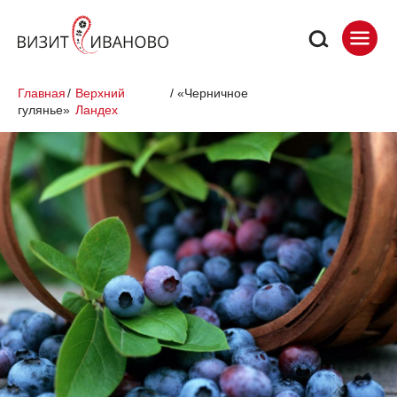
Главная
/
Верхний
/
«Черничное
гулянье»
Ландех