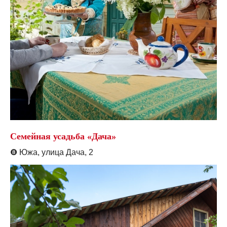
Семейная усадьба «Дача»
❽
Южа, улица Дача, 2