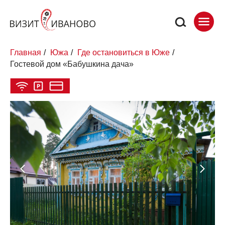
Главная
/
Южа
/
Где остановиться в Юже
/
Гостевой дом «Бабушкина дача»